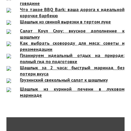
говядине
Что такое BBQ Bark: ваша дорога к идеальной
корочке барбекю
Шашлык из свиной вырезки в тертом луке
Салат Коул Слоу: вкусное дополнение к
шашлыку
Как выбрать сковороду для мяса: советы и
рекомендации
Планируем идеальный отдых на природе:
полный гид по подготовке
Шашлык за 2 часа: быстрый маринад без
потери вкуса
Грузинский свекольный салат к шашлыку
Шашлык из куриной печени в луковом
маринаде