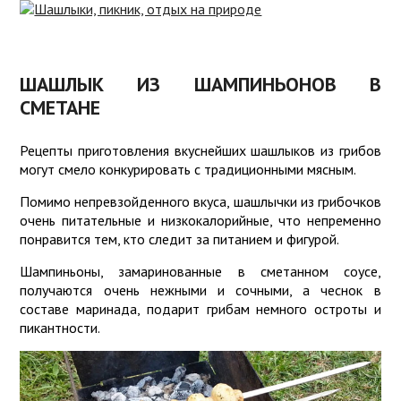
ЧТО
ВЗЯТЬ
РЕЦЕПТЫ
НА
ШАШЛЫКА
ПИКНИК
ШАШЛЫК ИЗ ШАМПИНЬОНОВ В
СМЕТАНЕ
МАРИНОВАННЫЙ
ПИКНИК
ЛУК
ДЛЯ
ДЕТЕЙ
Рецепты приготовления вкуснейших шашлыков из грибов
СОУСЫ
могут смело конкурировать с традиционными мясным.
ИГРЫ
Помимо непревзойденного вкуса, шашлычки из грибочков
БЛЮДА
СРЕДСТВА
очень питательные и низкокалорийные, что непременно
ДЛЯ
ЗАЩИТЫ
понравится тем, кто следит за питанием и фигурой.
ПИКНИКА
Шампиньоны, замаринованные в сметанном соусе,
КНИГИ О
ШАШЛЫКЕ
получаются очень нежными и сочными, а чеснок в
ШАШЛЫК
составе маринада, подарит грибам немного остроты и
ДОМА
ГРИБНИКАМ
пикантности.
СОВЕТЫ