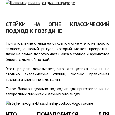
ЧТО
ВЗЯТЬ
РЕЦЕПТЫ
НА
ШАШЛЫКА
ПИКНИК
СТЕЙКИ НА ОГНЕ: КЛАССИЧЕСКИЙ
ПОДХОД К ГОВЯДИНЕ
МАРИНОВАННЫЙ
ПИКНИК
ЛУК
ДЛЯ
ДЕТЕЙ
Приготовление стейка на открытом огне — это не просто
СОУСЫ
процесс, а целый ритуал, который может превратить
ИГРЫ
даже не самую дорогую часть мяса в сочное и ароматное
блюдо с дымной ноткой.
БЛЮДА
СРЕДСТВА
ДЛЯ
ЗАЩИТЫ
Этот рецепт доказывает, что для успеха важны не
ПИКНИКА
столько экзотические специи, сколько правильная
КНИГИ О
техника и внимание к деталям.
ШАШЛЫКЕ
ШАШЛЫК
Такое блюдо идеально подходит для приготовления на
ДОМА
ГРИБНИКАМ
загородных пикниках и дачных уик-эндах.
СОВЕТЫ
ЧТО ПОНАДОБИТСЯ ДЛЯ