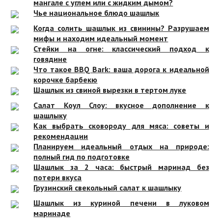
мангале с углем или с жидким дымом?
Чье национальное блюдо шашлык
Когда солить шашлык из свинины? Разрушаем
мифы и находим идеальный момент
Стейки на огне: классический подход к
говядине
Что такое BBQ Bark: ваша дорога к идеальной
корочке барбекю
Шашлык из свиной вырезки в тертом луке
Салат Коул Слоу: вкусное дополнение к
шашлыку
Как выбрать сковороду для мяса: советы и
рекомендации
Планируем идеальный отдых на природе:
полный гид по подготовке
Шашлык за 2 часа: быстрый маринад без
потери вкуса
Грузинский свекольный салат к шашлыку
Шашлык из куриной печени в луковом
маринаде