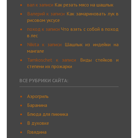
вал
к записи
Как резать мясо на шашлык
Валерий
к записи
Как замариновать лук в
рисовом уксусе
поход
к записи
Что взять с собой в поход
в лес
Nikita
к записи
Шашлык из индейки на
мангале
Tamkoschet
к записи
Виды стейков и
степени их прожарки
ВСЕ РУБРИКИ САЙТА:
Аэрогриль
Баранина
Блюда для пикника
В духовке
Говядина