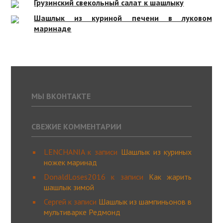
Грузинский свекольный салат к шашлыку
Шашлык из куриной печени в луковом
маринаде
МЫ ВКОНТАКТЕ
СВЕЖИЕ КОММЕНТАРИИ
LENCHANIA
к записи
Шашлык из куриных
ножек маринад
DonaldLoses2016
к записи
Как жарить
шашлык зимой
Сергей
к записи
Шашлык из шампиньонов в
мультиварке Редмонд