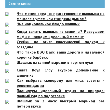
Свежие записи
Что менее вредно: приготовление шашлыка на
мангале с углем или с жидким дымом?
Чье национальное блюдо шашлык
Когда солить шашлык из свинины? Разрушаем
мифы и находим идеальный момент
Стейки на огне: классический подход к
говядине
Что такое BBQ Bark: ваша дорога к идеальной
корочке барбекю
Шашлык из свиной вырезки в тертом луке
Салат Коул Слоу: вкусное дополнение к
шашлыку
Как выбрать сковороду для мяса: советы и
рекомендации
Планируем идеальный отдых на природе:
полный гид по подготовке
Шашлык за 2 часа: быстрый маринад без
потери вкуса