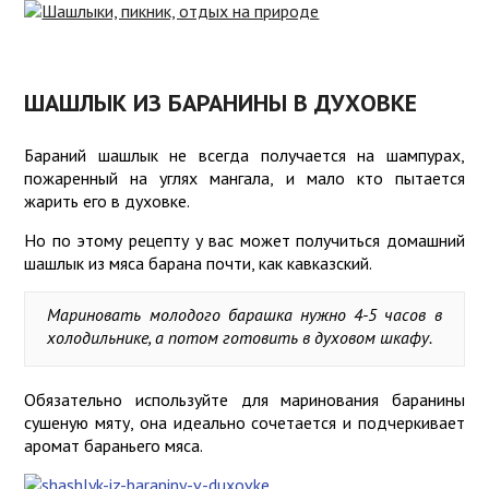
ЧТО
ВЗЯТЬ
РЕЦЕПТЫ
НА
ШАШЛЫКА
ПИКНИК
ШАШЛЫК ИЗ БАРАНИНЫ В ДУХОВКЕ
МАРИНОВАННЫЙ
ПИКНИК
ЛУК
Бараний шашлык не всегда получается на шампурах,
ДЛЯ
пожаренный на углях мангала, и мало кто пытается
ДЕТЕЙ
жарить его в духовке.
СОУСЫ
ИГРЫ
Но по этому рецепту у вас может получиться домашний
БЛЮДА
шашлык из мяса барана почти, как кавказский.
СРЕДСТВА
ДЛЯ
ЗАЩИТЫ
ПИКНИКА
Мариновать молодого барашка нужно 4-5 часов в
КНИГИ О
холодильнике, а потом готовить в духовом шкафу.
ШАШЛЫКЕ
ШАШЛЫК
ДОМА
ГРИБНИКАМ
Обязательно используйте для маринования баранины
сушеную мяту, она идеально сочетается и подчеркивает
СОВЕТЫ
аромат бараньего мяса.