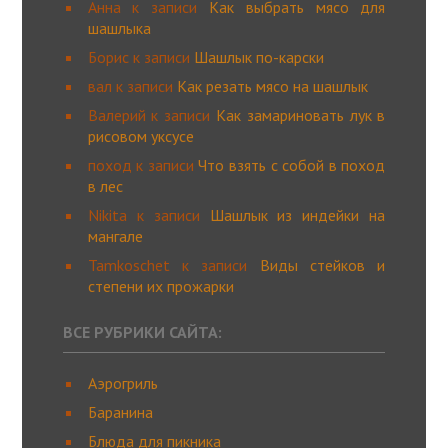
Анна
к записи
Как выбрать мясо для
шашлыка
Борис
к записи
Шашлык по-карски
вал
к записи
Как резать мясо на шашлык
Валерий
к записи
Как замариновать лук в
рисовом уксусе
поход
к записи
Что взять с собой в поход
в лес
Nikita
к записи
Шашлык из индейки на
мангале
Tamkoschet
к записи
Виды стейков и
степени их прожарки
ВСЕ РУБРИКИ САЙТА:
Аэрогриль
Баранина
Блюда для пикника