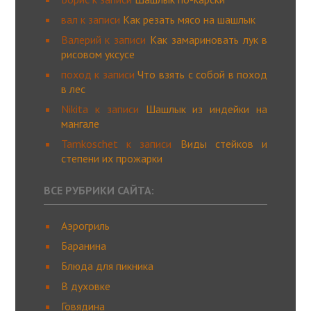
вал
к записи
Как резать мясо на шашлык
Валерий
к записи
Как замариновать лук в
рисовом уксусе
поход
к записи
Что взять с собой в поход
в лес
Nikita
к записи
Шашлык из индейки на
мангале
Tamkoschet
к записи
Виды стейков и
степени их прожарки
ВСЕ РУБРИКИ САЙТА:
Аэрогриль
Баранина
Блюда для пикника
В духовке
Говядина