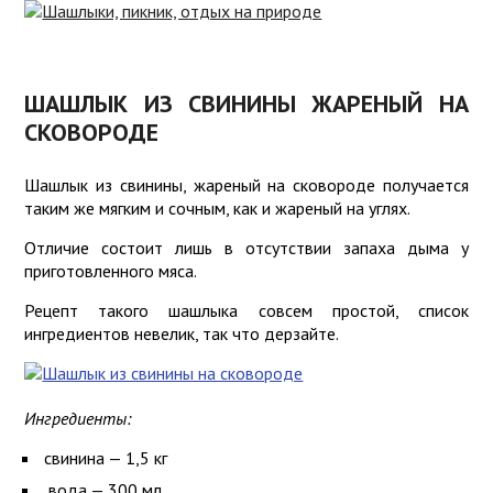
ЧТО
ВЗЯТЬ
РЕЦЕПТЫ
НА
ШАШЛЫКА
ПИКНИК
ШАШЛЫК ИЗ СВИНИНЫ ЖАРЕНЫЙ НА
СКОВОРОДЕ
МАРИНОВАННЫЙ
ПИКНИК
ЛУК
ДЛЯ
ДЕТЕЙ
Шашлык из свинины, жареный на сковороде получается
СОУСЫ
таким же мягким и сочным, как и жареный на углях.
ИГРЫ
Отличие состоит лишь в отсутствии запаха дыма у
БЛЮДА
СРЕДСТВА
приготовленного мяса.
ДЛЯ
ЗАЩИТЫ
ПИКНИКА
Рецепт такого шашлыка совсем простой, список
ингредиентов невелик, так что дерзайте.
КНИГИ О
ШАШЛЫКЕ
ШАШЛЫК
ДОМА
ГРИБНИКАМ
Ингредиенты:
СОВЕТЫ
свинина — 1,5 кг
вода — 300 мл