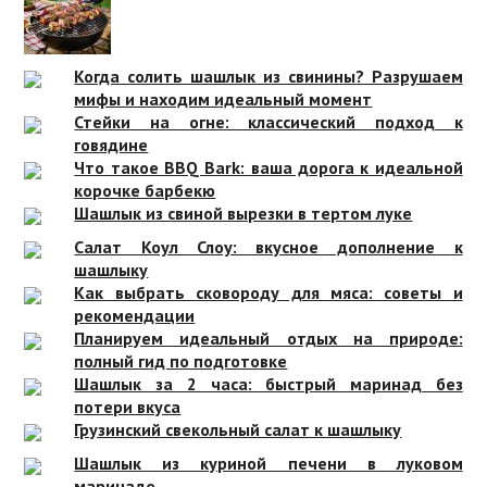
Когда солить шашлык из свинины? Разрушаем
мифы и находим идеальный момент
Стейки на огне: классический подход к
говядине
Что такое BBQ Bark: ваша дорога к идеальной
корочке барбекю
Шашлык из свиной вырезки в тертом луке
Салат Коул Слоу: вкусное дополнение к
шашлыку
Как выбрать сковороду для мяса: советы и
рекомендации
Планируем идеальный отдых на природе:
полный гид по подготовке
Шашлык за 2 часа: быстрый маринад без
потери вкуса
Грузинский свекольный салат к шашлыку
Шашлык из куриной печени в луковом
маринаде