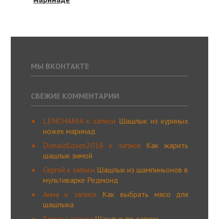
МЫ ВКОНТАКТЕ
СВЕЖИЕ КОММЕНТАРИИ
LENCHANIA
к записи
Шашлык из куриных
ножек маринад
DonaldLoses2016
к записи
Как жарить
шашлык зимой
Сергей
к записи
Шашлык из шампиньонов в
мультиварке Редмонд
Анна
к записи
Как выбрать мясо для
шашлыка
Борис
к записи
Шашлык по-карски