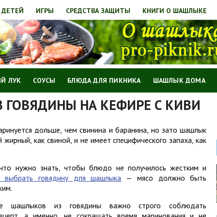
 ДЕТЕЙ
ИГРЫ
СРЕДСТВА ЗАЩИТЫ
КНИГИ О ШАШЛЫКЕ
Й ЛУК
СОУСЫ
БЛЮДА ДЛЯ ПИКНИКА
ШАШЛЫК ДОМА
ГОВЯДИНЫ НА КЕФИРЕ С КИВИ
аринуется дольше, чем свинина и баранина, но зато шашлык
й жирный, как свиной, и не имеет специфического запаха, как
 что нужно знать, чтобы блюдо не получилось жестким и
к выбрать говядину для шашлыка
— мясо должно быть
жим.
ке шашлыков из говядины важно строго соблюдать
ецепт, а именно, не сокращать время маринования и не