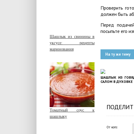
Проверить гото
должен быть аб
Перед подачей
посыпьте его из
Шашлык из свинины в
уксусе: рецепты
маринования
На ту же тему
ШАШЛЫК ИЗ ГОВЯ
САЛОМ В ДУХОВКЕ
ПОДЕЛИТ
Томатный соус к
шашлыку
От кого: