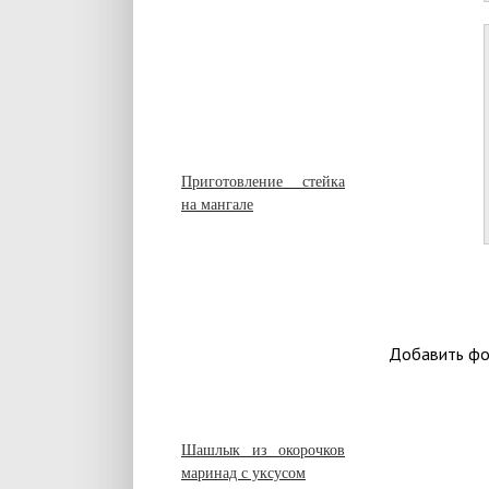
Приготовление стейка
на мангале
Добавить фо
Шашлык из окорочков
маринад с уксусом