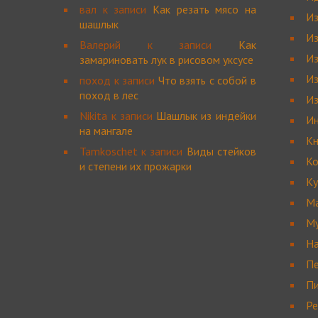
вал
к записи
Как резать мясо на
Из
шашлык
Из
Валерий
к записи
Как
И
замариновать лук в рисовом уксусе
Из
поход
к записи
Что взять с собой в
поход в лес
И
Nikita
к записи
Шашлык из индейки
И
на мангале
Кн
Tamkoschet
к записи
Виды стейков
К
и степени их прожарки
Ку
Ма
Му
На
П
Пи
Ре