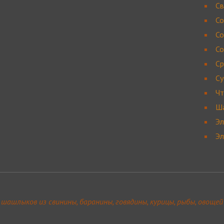
Св
С
Со
Со
Ср
Су
Чт
Ш
Эл
Э
шашлыков из свинины, баранины, говядины, курицы, рыбы, овощей 