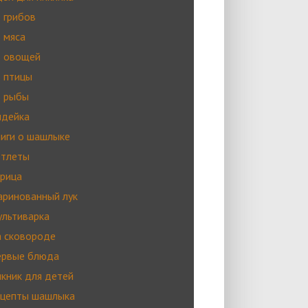
 грибов
 мяса
з овощей
 птицы
з рыбы
ндейка
иги о шашлыке
отлеты
рица
ринованный лук
льтиварка
 сковороде
ервые блюда
кник для детей
цепты шашлыка