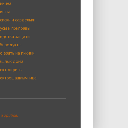
инина
оветы
сиски и сардельки
усы и приправы
едства защиты
бпродукты
о взять на пикник
ашлык дома
ектрогриль
лектрошашлычница
и грибов.