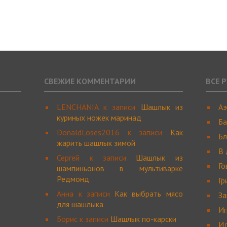
СВЕЖИЕ КОММЕНТАРИИ
ВСЕ 
LENCHANIA
к записи
Шашлык из
Аэ
куриных ножек маринад
Ба
DonaldLoses2016
к записи
Как
Бл
жарить шашлык зимой
В 
Сергей
к записи
Шашлык из
Го
шампиньонов в мультиварке
Редмонд
Гр
Анна
к записи
Как выбрать мясо
За
для шашлыка
И
Борис
к записи
Шашлык по-карски
Ид