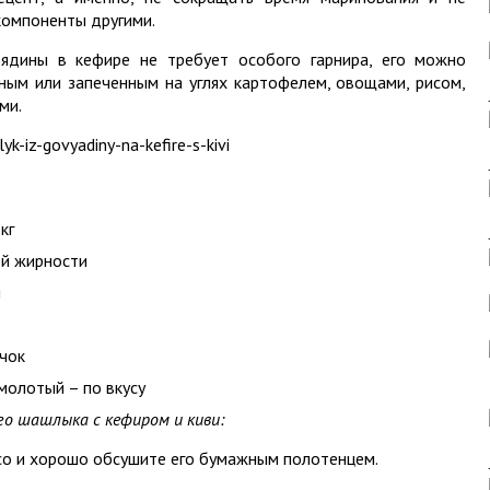
компоненты другими.
ядины в кефире не требует особого гарнира, его можно
ным или запеченным на углях картофелем, овощами, рисом,
ми.
кг
ей жирности
и
учок
 молотый – по вкусу
го шашлыка с кефиром и киви:
со и хорошо обсушите его бумажным полотенцем.