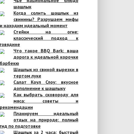
Чье национальное блюдо
шашлык
Когда солить шашлык из
свинины? Разрушаем мифы
и находим идеальный момент
Стейки на огне:
классический подход к
говядине
Что такое BBQ Bark: ваша
дорога к идеальной корочке
барбекю
Шашлык из свиной вырезки в
тертом луке
Салат Коул Слоу: вкусное
дополнение к шашлыку
Как выбрать сковороду для
мяса: советы и
рекомендации
Планируем идеальный
отдых на природе: полный
гид по подготовке
Шашлык за 2 часа: быстрый