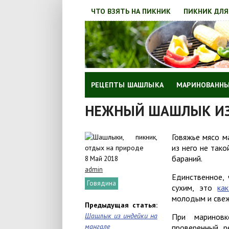
ЧТО ВЗЯТЬ НА ПИКНИК
ПИКНИК ДЛЯ
РЕЦЕПТЫ ШАШЛЫКА
МАРИНОВАННЫ
НЕЖНЫЙ ШАШЛЫК ИЗ 
Говяжье мясо м
из него не тако
бараний.
8 Май 2018
admin
Единственное,
Говядина
сухим, это
ка
молодым и све
Предыдущая статья:
Шашлык из индейки на
При маринов
мангале
проверенный р