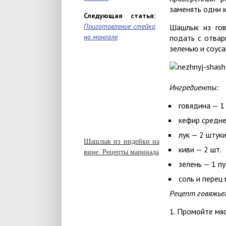
заменять одни 
Следующая статья:
Приготовление стейка
Шашлык из гов
на мангале
подать с отвар
зеленью и соуса
Ингредиенты:
говядина — 1 
кефир средн
лук — 2 штук
Шашлык из индейки на
киви — 2 шт.
вине. Рецепты маринада
зелень — 1 п
соль и перец
Рецепт говяжье
1. Промойте мя