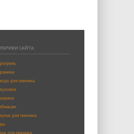
РУБРИКИ САЙТА:
рогриль
ранина
юда для пикника
духовке
вядина
ибникам
куски для пикника
гры
еи для пикника