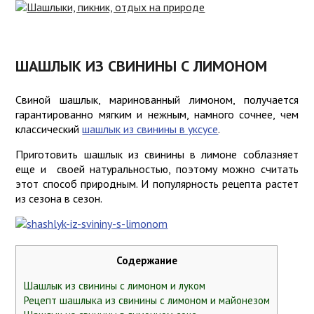
ЧТО
ВЗЯТЬ
РЕЦЕПТЫ
НА
ШАШЛЫКА
ПИКНИК
ШАШЛЫК ИЗ СВИНИНЫ С ЛИМОНОМ
МАРИНОВАННЫЙ
ПИКНИК
ЛУК
Свиной шашлык, маринованный лимоном, получается
ДЛЯ
гарантированно мягким и нежным, намного сочнее, чем
ДЕТЕЙ
классический
шашлык из свинины в уксусе
.
СОУСЫ
ИГРЫ
Приготовить шашлык из свинины в лимоне соблазняет
БЛЮДА
еще и своей натуральностью, поэтому можно считать
СРЕДСТВА
ДЛЯ
этот способ природным. И популярность рецепта растет
ЗАЩИТЫ
ПИКНИКА
из сезона в сезон.
КНИГИ О
ШАШЛЫКЕ
ШАШЛЫК
ДОМА
ГРИБНИКАМ
Содержание
СОВЕТЫ
Шашлык из свинины с лимоном и луком
Рецепт шашлыка из свинины с лимоном и майонезом