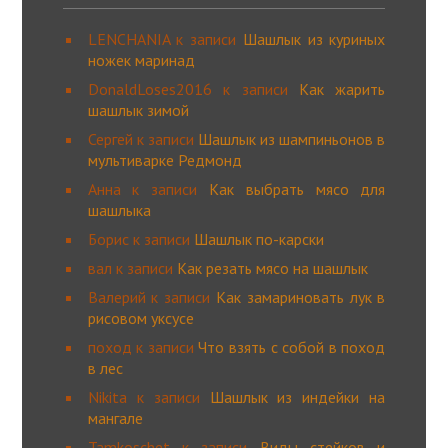
LENCHANIA
к записи
Шашлык из куриных
ножек маринад
DonaldLoses2016
к записи
Как жарить
шашлык зимой
Сергей
к записи
Шашлык из шампиньонов в
мультиварке Редмонд
Анна
к записи
Как выбрать мясо для
шашлыка
Борис
к записи
Шашлык по-карски
вал
к записи
Как резать мясо на шашлык
Валерий
к записи
Как замариновать лук в
рисовом уксусе
поход
к записи
Что взять с собой в поход
в лес
Nikita
к записи
Шашлык из индейки на
мангале
Tamkoschet
к записи
Виды стейков и