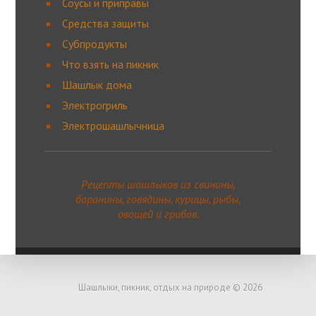
Соусы и приправы
Средства защиты
Субпродукты
Что взять на пикник
Шашлык дома
Электрогриль
Электрошашлычница
Рецепты шашлыков из свинины,
баранины, говядины, курицы, рыбы,
овощей и грибов.
Шашлыки, пикник, отдых на природе © 2026